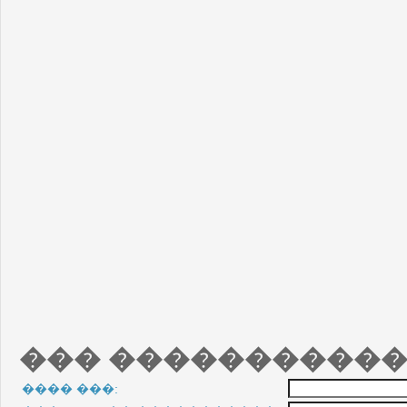
��� �����������
���� ���: