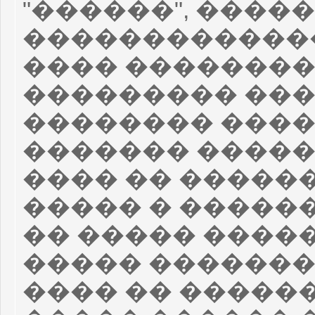
"������", ����
�������������
���� ��������
��������� ���
�������� ����
������� �����
���� �� �����
����� � �����
�� ����� ����
����� �������
���� �� ������