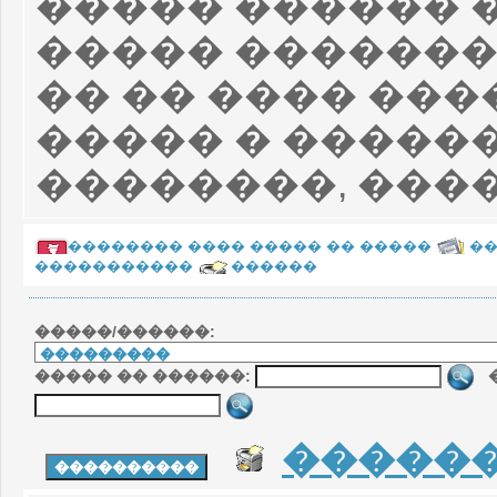
����� ������ �
����� ������
�� �� ���� ���
����� � �����
��������, ����
�������� ���� ����� �� �����
�
�����������
������
�����/������:
����� �� ������:
�
�����