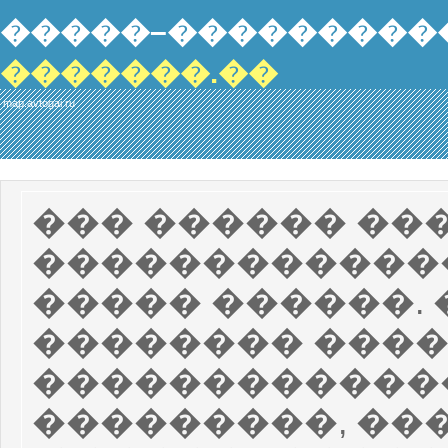
�����–���������
�������.��
map.avtogai.ru
��� ������ ��
������������
����� ������. 
�������� ����
������������
���������, ��