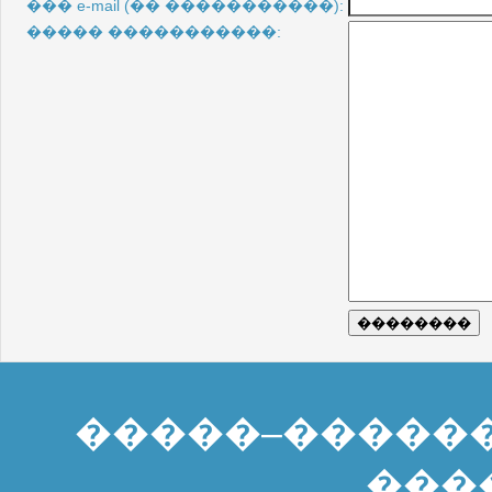
��� e-mail (�� �����������):
����� �����������:
�����–�����
���