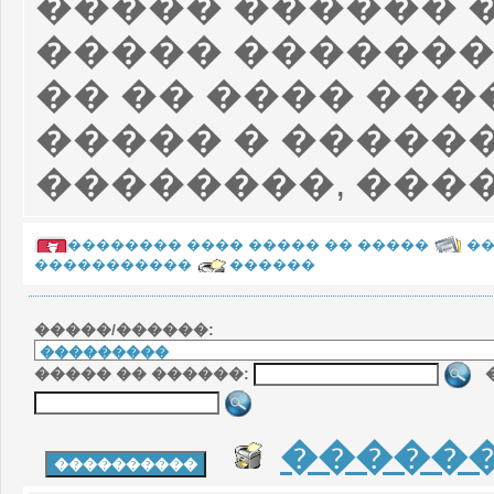
����� ������ �
����� ������
�� �� ���� ���
����� � �����
��������, ����
�������� ���� ����� �� �����
�
�����������
������
�����/������:
����� �� ������:
�
�����