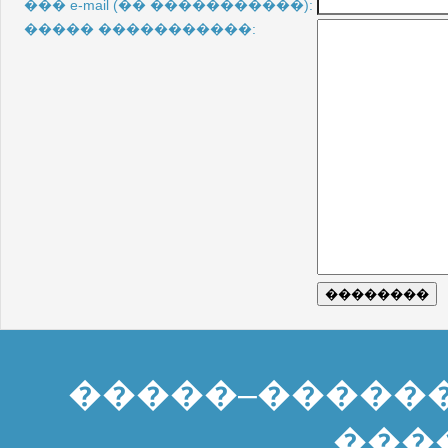
��� e-mail (�� �����������):
����� �����������:
�����–�����
���