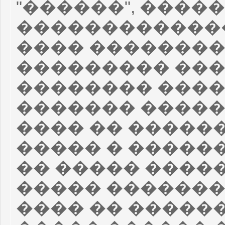
"������", ����
�������������
���� ��������
��������� ���
�������� ����
������� �����
���� �� �����
����� � �����
�� ����� ����
����� �������
���� �� ������