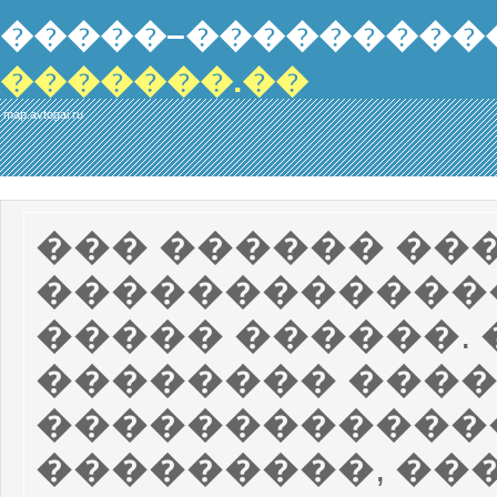
�����–���������
�������.��
map.avtogai.ru
��� ������ ��
������������
����� ������. 
�������� ����
������������
���������, ��