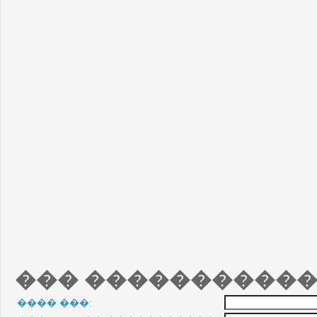
��� �����������
���� ���: