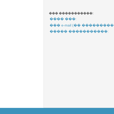
��� �����������:
���� ���:
��� e-mail (�� ���������
����� �����������: