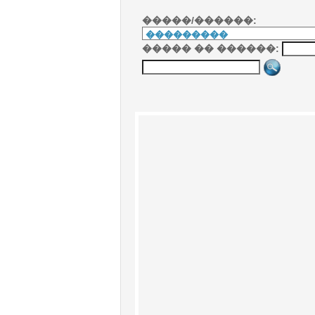
�����/������:
����� �� ������: