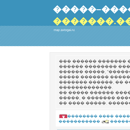
�����–���
�������.�
map.avtogai.ru
��� ������ ������� 
������ �������� ���
������ �����, "�����
����� ������� �����
������� ������, �� 
�������������.
�� ����� ������ ���
�����, � ������� ��
�� ���� �����. �����
�������� ���� ����
�����������
�����