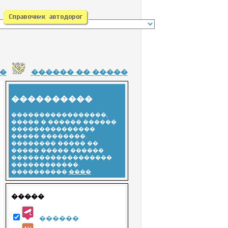
�
������ �� �����
����������
�����������������,
����� � ������ ������
���������������
����� ��������.
�������� ����� ��
����� ����� ������
������������������
������������.
����������
����
�����
������