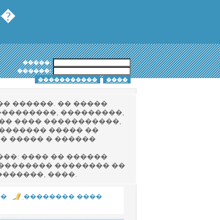
��
�����:
������:
� ������. �� �����
��������, ���������,
��� ���� �����������,
������� ����� ��
� ����� � ������
��: ���� �� ������
��������� �������� ��
������, ����.
��
�������� ����