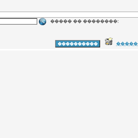
����� �� ��������:
�����