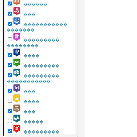
������
���
�����������
�������
���������
��������
����
���������
���������
�����������
���
����
���
�����
���������