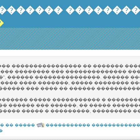
������� �������
�
��� ���������������� �� ������� ����
��� �������� ��� �������������� ���
�", ������ ���������������. ������ �
���� ���� �������, ����� �������� ��
������� ��� ���� �� ������ ����������
������� ����� ����������� � ��������
��� ������ ��� ������, �� ����� �����
����� ����� � ���������, ��������� ��
� �� �����
����������� �����������
�