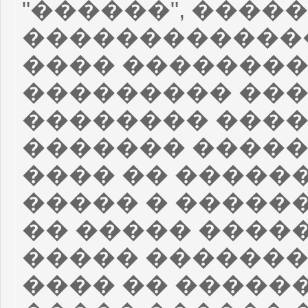
"������", ����
�������������
���� ��������
��������� ���
�������� ����
������� �����
���� �� �����
����� � �����
�� ����� ����
����� �������
���� �� ������