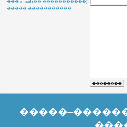
��� e-mail (�� �����������):
����� �����������:
�����–�����
���