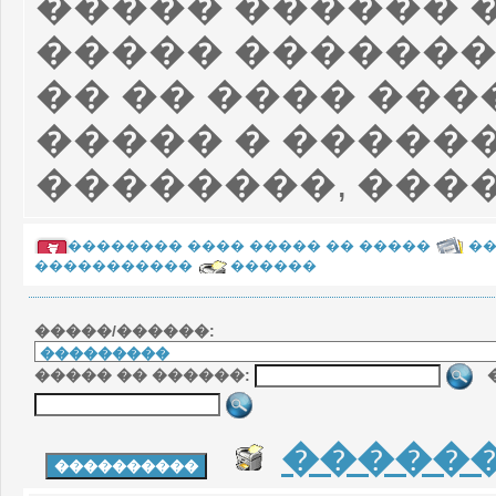
����� ������ �
����� ������
�� �� ���� ���
����� � �����
��������, ����
�������� ���� ����� �� �����
�
�����������
������
�����/������:
����� �� ������:
�
�����