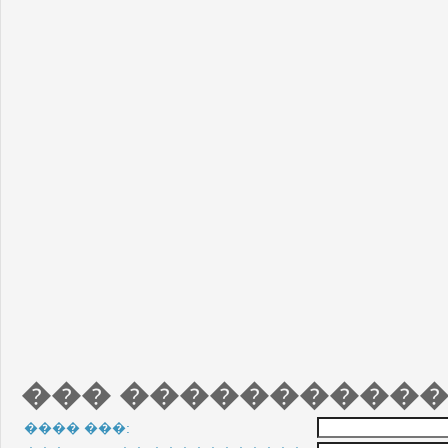
��� �����������
���� ���: