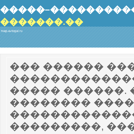
�����–���������
�������.��
map.avtogai.ru
��� ������ ��
������������
����� ������. 
�������� ����
������������
���������, ��