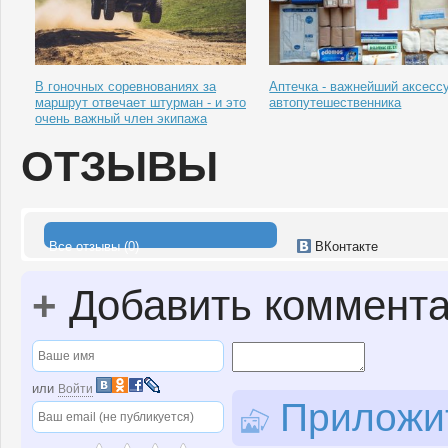
В гоночных соревнованиях за
Аптечка - важнейший аксесс
маршрут отвечает штурман - и это
автопутешественника
очень важный член экипажа
ОТЗЫВЫ
Все отзывы (0)
ВКонтакте
+
Добавить коммент
или
Войти
Приложит