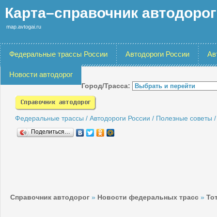
Карта–справочник автодоро
map.avtogai.ru
Федеральные трассы России
Автодороги России
Ав
Новости автодорог
Город/Трасса:
Федеральные трассы
/
Автодороги России
/
Полезные советы
Поделиться…
Справочник автодорог
»
Новости федеральных трасс
»
То