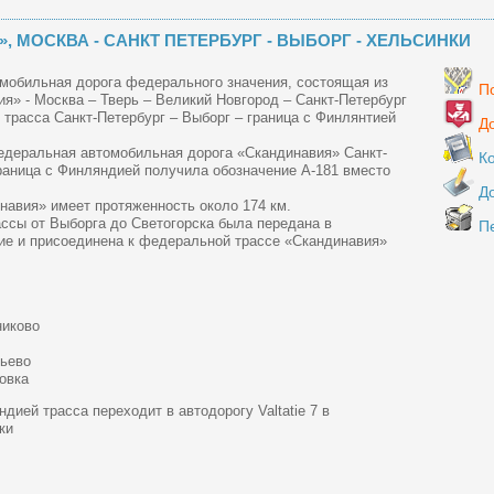
, МОСКВА - САНКТ ПЕТЕРБУРГ - ВЫБОРГ - ХЕЛЬСИНКИ
омобильная дорога федерального значения, состоящая из
По
я» - Москва – Тверь – Великий Новгород – Санкт-Петербург
 трасса Санкт-Петербург – Выборг – граница с Финлянтией
До
Федеральная автомобильная дорога «Скандинавия» Санкт-
К
граница с Финляндией получила обозначение А-181 вместо
Д
навия» имеет протяженность около 174 км.
ассы от Выборга до Светогорска была передана в
П
е и присоединена к федеральной трассе «Скандинавия»
никово
тьево
овка
дией трасса переходит в автодорогу Valtatie 7 в
ки