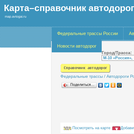
Карта–справочник автодоро
map.avtogai.ru
Федеральные трассы России
Ав
Новости автодорог
Город/Трасса:
Федеральные трассы
/
Автодороги Р
Поделиться…
Посмотреть на карте
Добави