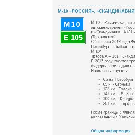
М-10 «РОССИЯ», «СКАНДИНАВИЯ»
M10
М-10 – Российская авт
автомагистралей «Росси
и «Скандинавия» А181 -
E 105
(Торфиновка)
С 1 января 2018 года 
Петербург – Выборг – 
М-10/
Трасса А – 181 «Сканди
В 2017 году участок тр
федеральное подчинени
Населенные пункты:
Санкт-Петербург
65 к. - Огоньки
128 км - Толокон
141 км. – Выборг
190 км. - Кондра
204 км. – Торфян
После границы с Финлян
направлении г. Хельсин
Общая информация