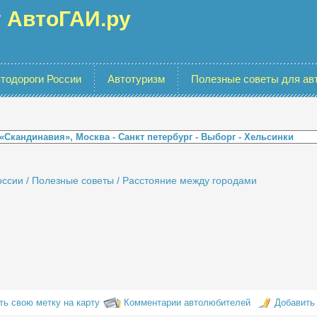
г
АвтоГАИ.ру
тодороги России
Автотуризм
Полезные советы для ав
оссии
/
Полезные советы
/
Расстояние между городами
ть свою метку на карту
Комментарии автолюбителей
Добавить