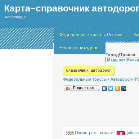
Карта–справочник автодоро
map.avtogai.ru
Федеральные трассы России
Ав
Новости автодорог
Город/Трасса:
Федеральные трассы
/
Автодороги Р
Поделиться…
Посмотреть на карте
Добави