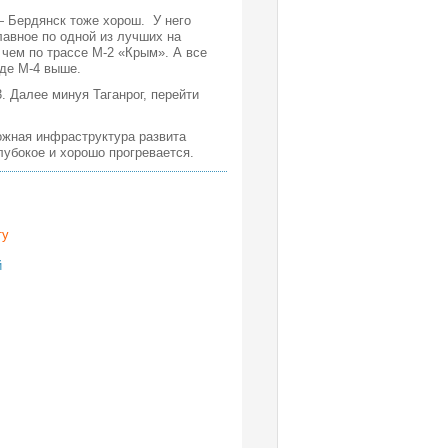
— Бердянск тоже хорош. У него
лавное по одной из лучших на
 чем по трассе М-2 «Крым». А все
аде М-4 выше.
. Далее минуя Таганрог, перейти
ожная инфраструктура развита
убокое и хорошо прогревается.
ту
й