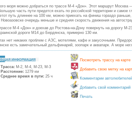
кого моря можно добраться по трассе М-4 «Дон». Этот маршрут Москва 
большую часть пути придется ехать по российской территории и самое г
 этот путь длиннее на 100 км, можно приехать на финиш гораздо раньше,
 в Новоазовске очередь меньше и средняя скорость движения на автостр
трассе М-4 «Дон» и доехав до Ростова-на-Дону повернуть на дорогу М-23
украинской дороге М14 до Бердянска, примерно 130 км.
тах нет никаких проблем с АЗС, мотелями, кафе и закусочными. Придор
ске есть замечательный дельфинарий, зоопарк и аквапарк. А море негл
ОБЩАЯ ИНФОРМАЦИЯ
Посмотреть трассу на карте
Трасса:
М-2, М-4, М-23, М-3
Добавить свою метку на кар
Расстояние:
1279 км
Среднее время в пути:
25 ч
Комментарии автолюбителе
Добавить свой комментарий
Печать