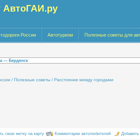
г
АвтоГАИ.ру
тодороги России
Автотуризм
Полезные советы для ав
оссии
/
Полезные советы
/
Расстояние между городами
ть свою метку на карту
Комментарии автолюбителей
Добавить