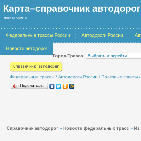
Карта–справочник автодоро
map.avtogai.ru
Федеральные трассы России
Автодороги России
Ав
Новости автодорог
Город/Трасса:
Федеральные трассы
/
Автодороги России
/
Полезные советы
Поделиться…
Справочник автодорог
»
Новости федеральных трасс
»
Из