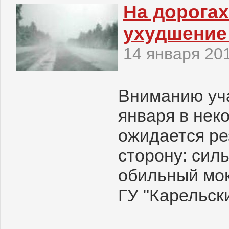
На дорога
ухудшение
14 января 20
Вниманию уча
января в нек
ожидается ре
сторону: сил
обильный мок
ГУ "Карельск