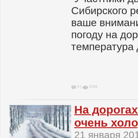
Сибирского р
ваше вниман
погоду на дор
температура д
0 |
1508
На дорога
очень хол
21 января 20