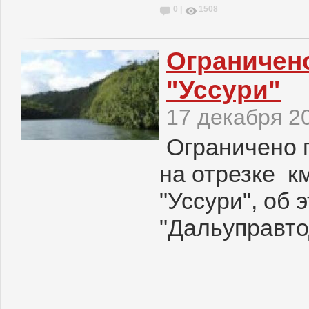
0 |
1508
Ограничено
"Уссури"
17 декабря 2
Ограничено 
на отрезке к
"Уссури", об
"Дальуправто