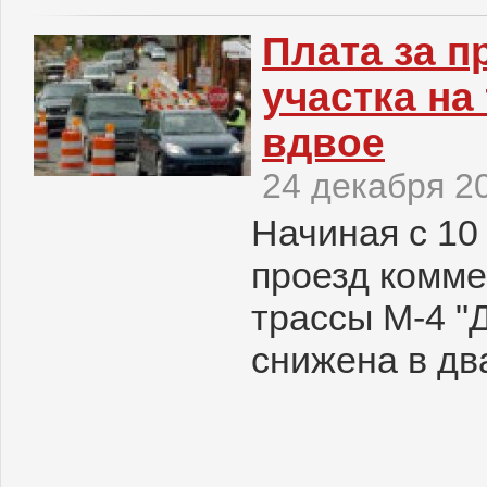
Плата за п
участка на
вдвое
24 декабря 2
Начиная с 10
проезд комме
трассы М-4 "
снижена в два