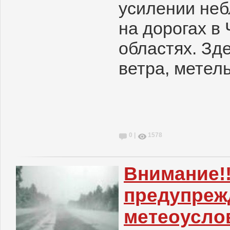
усилении неб
на дорогах в
областях. Зд
ветра, метел
0 |
1578
Внимание!!
предупреж
метеоуслов