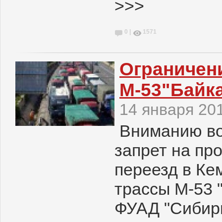
>>>
0 |
1571
Ограничен
М-53"Байк
14 января 20
Вниманию во
запрет на пр
переезд в Ке
трассы М-53 
ФУАД "Сибирь