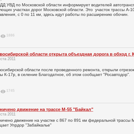
ДД УВД по Московской области информирует водителей автотрансп
ющих участках дорог Московской области. Это участок трассы А-
вления, с 0 по 11 км, здесь идут работы по расширению обочин.
1886
восибирской области открыта объездная дорога в обход г. 
уста 2011
осибирской области после проведенного ремонта, открыли отрезок 
ы К-17р, в селение Благодатное, об этом сообщает "Росавтодор".
1745
ничено движение на трассе М-55 "Байкал"
уста 2011
ичено движение на участке с 867 по 891 км федеральной трассы М
щает Упрдор "Забайкалье"