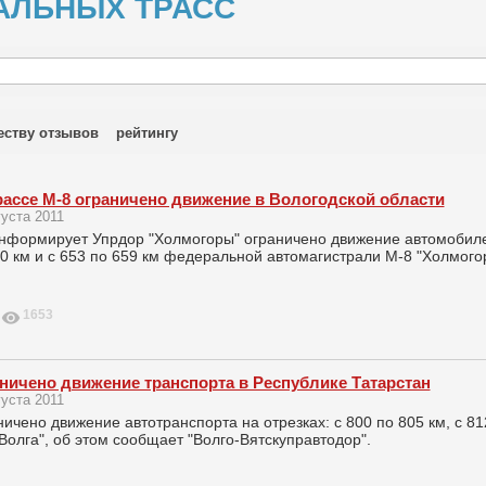
АЛЬНЫХ ТРАСС
еству отзывов
рейтингу
рассе М-8 ограничено движение в Вологодской области
густа 2011
нформирует Упрдор "Холмогоры" ограничено движение автомобилей 
0 км и с 653 по 659 км федеральной автомагистрали М-8 "Холмогор
1653
ничено движение транспорта в Республике Татарстан
густа 2011
ичено движение автотранспорта на отрезках: с 800 по 805 км, с 81
Волга", об этом сообщает "Волго-Вятскуправтодор".