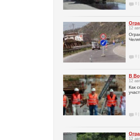
0 |
Огра
12 ав
Огран
Челя
0 |
В Во
12 ав
Как с
участ
0 |
Огра
12 ав