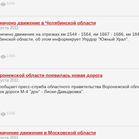
1646
ничено движение в Челябинской области
густа 2011
ичено движение на отрезках км 1544 - 1564, км 1667 - 1686, км 184
бинской области, об этом информирует Упрдор "Южный Урал".
1446
ронежской области появилась новая дорога
густа 2011
ообщает пресс-служба областного правительства Воронежской обла
ок дороги М-4 "дон" - Лиски-Давыдковка".
1448
ничение движения в Московской области
густа 2011