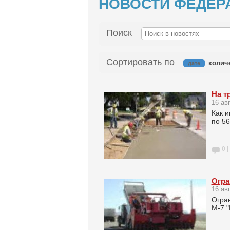
НОВОСТИ ФЕДЕР
Поиск
Сортировать по
колич
дате
На т
16 ав
Как и
по 56
0 |
Огра
16 ав
Огран
М-7 "