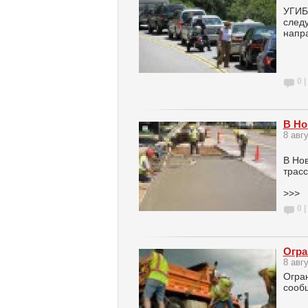
УГИБ
следу
напра
0 |
В Но
8 авг
В Нов
трасс
>>>
0 |
Огра
8 авг
Огран
сооб