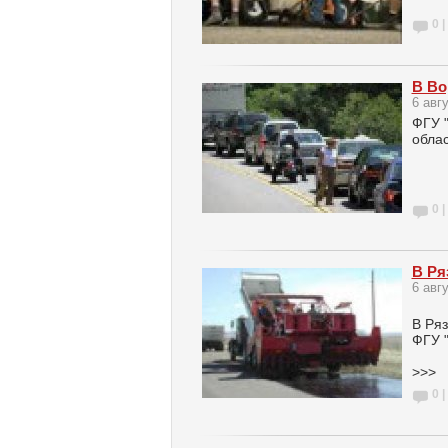
0 |
В Во
6 авг
ФГУ 
облас
0 |
В Ря
6 авг
В Ряз
ФГУ 
>>>
0 |