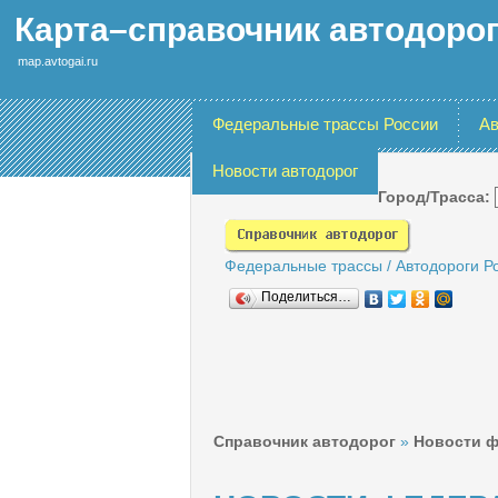
Карта–справочник автодоро
map.avtogai.ru
Федеральные трассы России
Ав
Новости автодорог
Город/Трасса:
Федеральные трассы
/
Автодороги Р
Поделиться…
Справочник автодорог
»
Новости ф