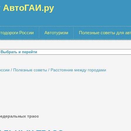
г
АвтоГАИ.ру
тодороги России
Автотуризм
Полезные советы для ав
оссии
/
Полезные советы
/
Расстояние между городами
едеральных трасс