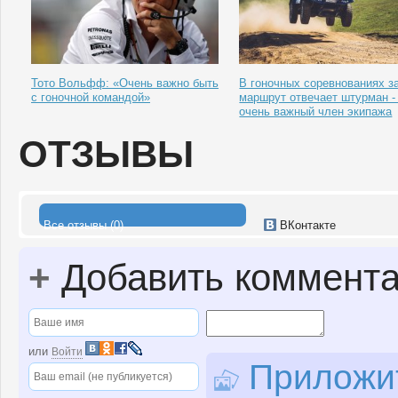
Тото Вольфф: «Очень важно быть
В гоночных соревнованиях з
с гоночной командой»
маршрут отвечает штурман - 
очень важный член экипажа
ОТЗЫВЫ
Все отзывы (0)
ВКонтакте
+
Добавить коммент
или
Войти
Приложит