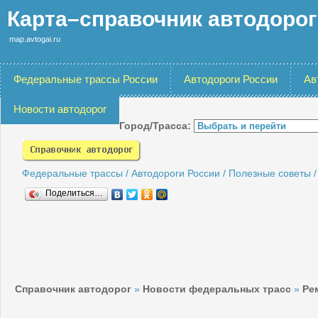
Карта–справочник автодоро
map.avtogai.ru
Федеральные трассы России
Автодороги России
Ав
Новости автодорог
Город/Трасса:
Федеральные трассы
/
Автодороги России
/
Полезные советы
Поделиться…
Справочник автодорог
»
Новости федеральных трасс
»
Ре