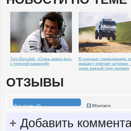
Тото Вольфф: «Очень важно быть
В гоночных соревнованиях з
с гоночной командой»
маршрут отвечает штурман - 
очень важный член экипажа
ОТЗЫВЫ
Все отзывы (0)
ВКонтакте
+
Добавить коммент