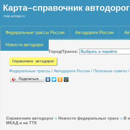
Карта–справочник автодоро
map.avtogai.ru
Федеральные трассы России
Автодороги России
Ав
Новости автодорог
Город/Трасса:
Федеральные трассы
/
Автодороги России
/
Полезные советы
Поделиться…
Справочник автодорог
»
Новости федеральных трасс
»
В 
МКАД и на ТТК